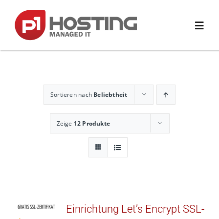
Zum
Inhalt
springen
Toggl
Navig
Home
Sortieren nach
Beliebtheit
Domain
Zeige
12 Produkte
Hosting
Website & Shop
E-Mail & Office
Einrichtung Let’s Encrypt SSL-