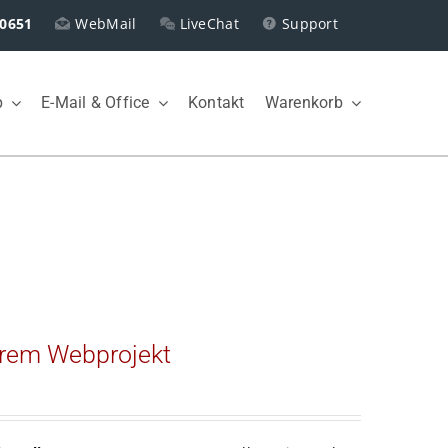
0651
WebMail
LiveChat
Support
p
E-Mail & Office
Kontakt
Warenkorb
Ihrem Webprojekt