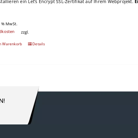
stallieren ein
Let’s Encrypt
SSL-Zertifikat auf Ihrem Webprojekt.
E
9 % MwSt.
dkosten
zzgl.
en Warenkorb
Details
N!