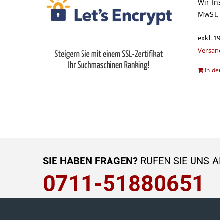
Wir In
MwSt.
exkl. 1
Versan
In d
SIE HABEN FRAGEN?
RUFEN SIE UNS A
0711-51880651