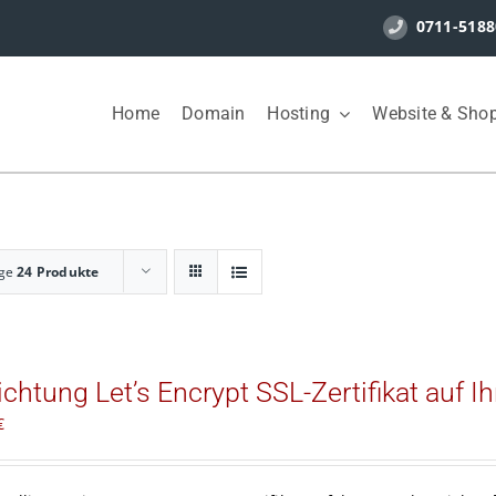
0711-5188
Home
Domain
Hosting
Website & Sho
ige
24 Produkte
ichtung Let’s Encrypt SSL-Zertifikat auf 
€