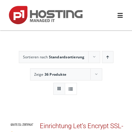
Zum
Inhalt
springen
Toggl
Navig
Home
Sortieren nach
Standardsortierung
Domain
Zeige
36 Produkte
Hosting
Website & Shop
E-Mail & Office
Einrichtung Let’s Encrypt SSL-