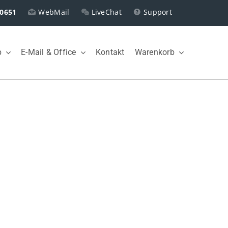
0651
WebMail
LiveChat
Support
p
E-Mail & Office
Kontakt
Warenkorb