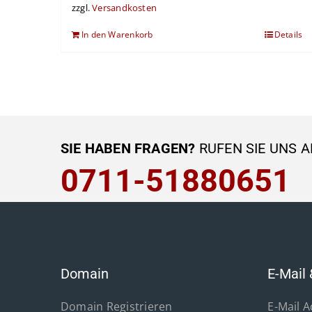
zzgl.
Versandkosten
In den Warenkorb
Details
SIE HABEN FRAGEN?
RUFEN SIE UNS A
0711-51880651
Domain
E-Mail 
Domain Registrieren
E-Mail 