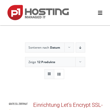
Zum
Inhalt
springen
Toggl
Navig
Home
Sortieren nach
Datum
Domain
Zeige
12 Produkte
Hosting
Website & Shop
E-Mail & Office
Einrichtung Let’s Encrypt SSL-