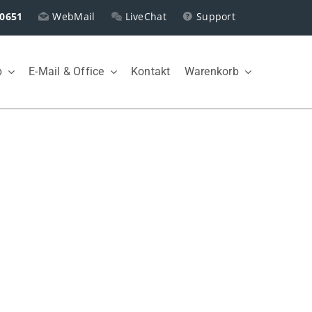
0651
WebMail
LiveChat
Support
p
E-Mail & Office
Kontakt
Warenkorb