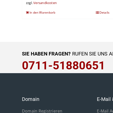
zzgl.
Versandkosten
In den Warenkorb
Details
SIE HABEN FRAGEN?
RUFEN SIE UNS A
0711-51880651
Domain
E-Mail 
Domain Registrieren
E-Mail 