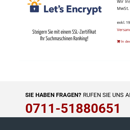
Wir In
MwSt.
exkl. 1
Versan
In d
SIE HABEN FRAGEN?
RUFEN SIE UNS A
0711-51880651