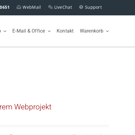
0651
WebMail
LiveChat
Support
p
E-Mail & Office
Kontakt
Warenkorb
Ihrem Webprojekt