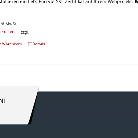
stallieren ein
Let’s Encrypt
SSL-Zertifikat auf Ihrem Webprojekt.
E
9 % MwSt.
dkosten
zzgl.
en Warenkorb
Details
N!