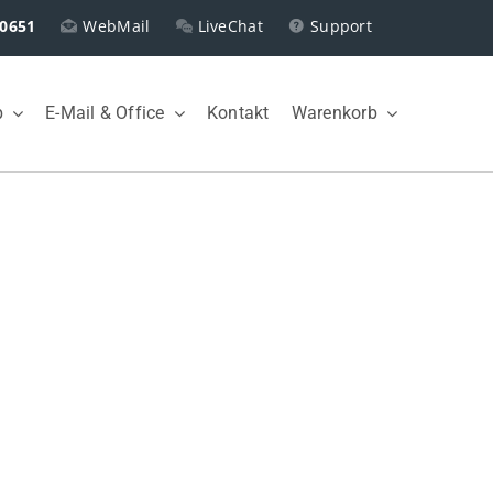
0651
WebMail
LiveChat
Support
p
E-Mail & Office
Kontakt
Warenkorb