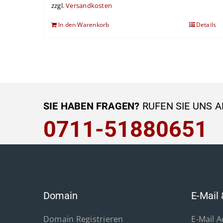
zzgl.
Versandkosten
In den Warenkorb
Details
SIE HABEN FRAGEN?
RUFEN SIE UNS A
0711-51880651
Domain
E-Mail 
Domain Registrieren
E-Mail 