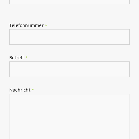
Please
leave
Telefonnummer
*
this
field
empty.
Betreff
*
Nachricht
*