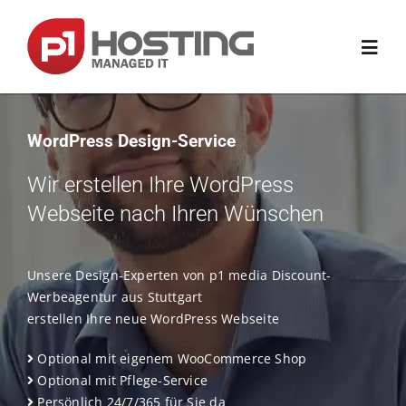
Zum
Inhalt
springen
Toggl
Navig
Home
WordPress Design-Service
Wir erstellen Ihre WordPress
Domain
Webseite nach Ihren Wünschen
Hosting
Unsere Design-Experten von p1 media Discount-
Werbeagentur aus Stuttgart
Website & Shop
erstellen Ihre neue WordPress Webseite
Optional mit eigenem WooCommerce Shop
E-Mail & Office
Optional mit Pflege-Service
Persönlich 24/7/365 für Sie da