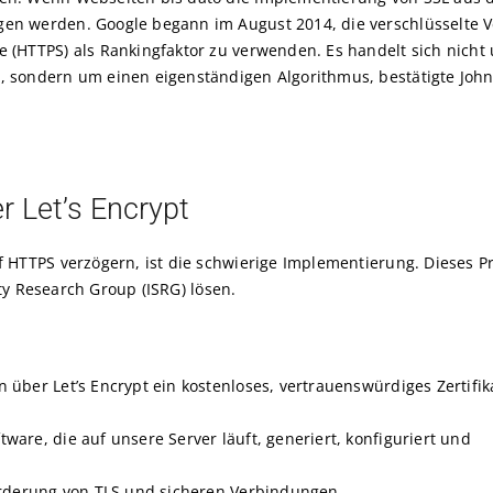
en werden. Google begann im August 2014, die verschlüsselte V
e (HTTPS) als Rankingfaktor zu verwenden. Es handelt sich nicht 
, sondern um einen eigenständigen Algorithmus, bestätigte John
r Let’s Encrypt
HTTPS verzögern, ist die schwierige Implementierung. Dieses 
ty Research Group (ISRG) lösen.
n über Let’s Encrypt ein kostenloses, vertrauenswürdiges Zertifik
tware, die auf unsere Server läuft, generiert, konfiguriert und
 Förderung von TLS und sicheren Verbindungen.