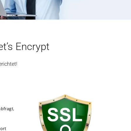
et’s Encrypt
richtet!
bfragt,
port