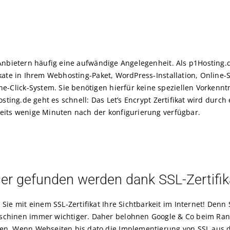
 Anbietern häufig eine aufwändige Angelegenheit. Als p1Hosting.
ikate in Ihrem Webhosting-Paket, WordPress-Installation, Online-
Click-System. Sie benötigen hierfür keine speziellen Vorkenntn
osting.de geht es schnell: Das Let’s Encrypt Zertifikat wird durch 
reits wenige Minuten nach der konfigurierung verfügbar.
er gefunden werden dank SSL-Zertifik
 Sie mit einem SSL-Zertifikat Ihre Sichtbarkeit im Internet! Denn 
chinen immer wichtiger. Daher belohnen Google & Co beim Rank
en. Wenn Webseiten bis dato die Implementierung von SSL aus 