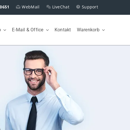
0651
WebMail
LiveChat
Support
p
E-Mail & Office
Kontakt
Warenkorb