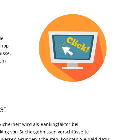
de
Shop
isse.
ein
at
Sicherheit wird als Rankingfaktor bei
ing von Suchergebnissen verschlüsselte
diversen Gründen scheuten, könnten Sie bald dazu