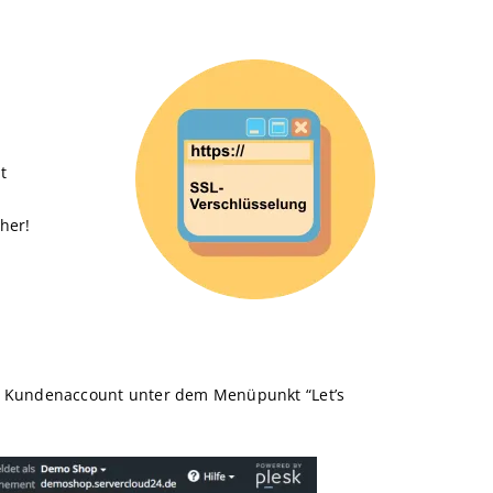
t
her!
g.de Kundenaccount unter dem Menüpunkt “Let’s