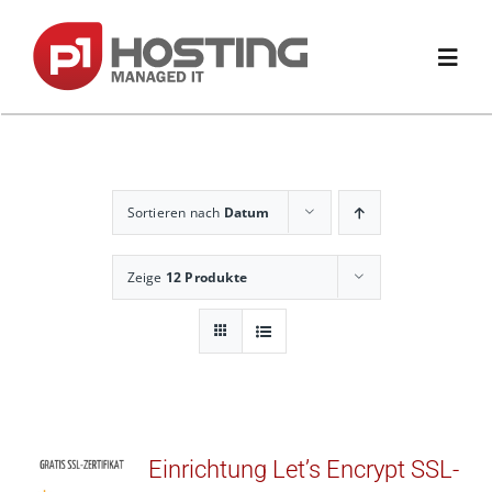
Zum
Inhalt
springen
Toggl
Navig
Home
Sortieren nach
Datum
Domain
Zeige
12 Produkte
Hosting
Website & Shop
E-Mail & Office
Einrichtung Let’s Encrypt SSL-