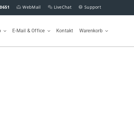
0651
WebMail
LiveChat
Support
p
E-Mail & Office
Kontakt
Warenkorb