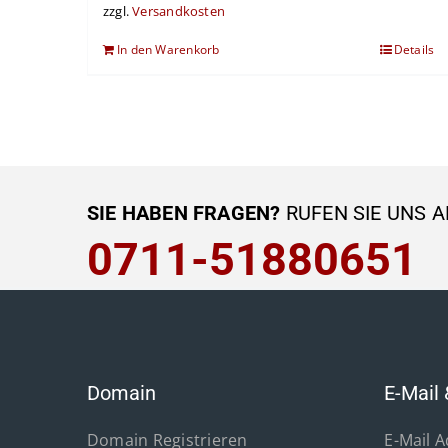
zzgl.
Versandkosten
In den Warenkorb
Details
SIE HABEN FRAGEN?
RUFEN SIE UNS A
0711-51880651
Domain
E-Mail 
Domain Registrieren
E-Mail 