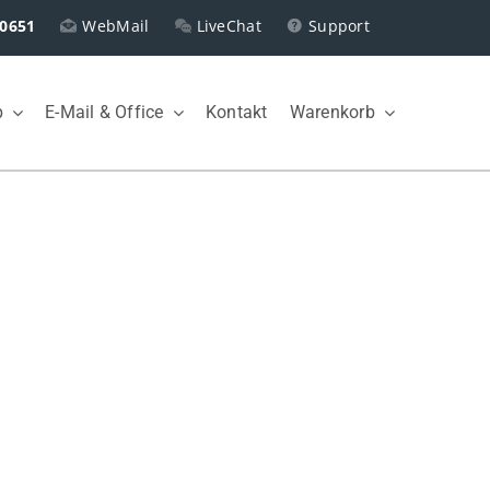
0651
WebMail
LiveChat
Support
p
E-Mail & Office
Kontakt
Warenkorb