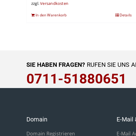
zzgl.
Versandkosten
In den Warenkorb
Details
SIE HABEN FRAGEN?
RUFEN SIE UNS A
0711-51880651
Domain
E-Mail 
Domain Registrieren
E-Mail 